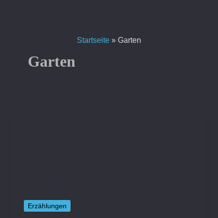
Zum
Inhalt
springen
Startseite
»
Garten
Garten
Erzählungen