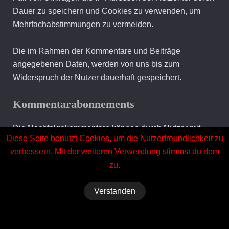
Dauer zu speichern und Cookies zu verwenden, um
Mehrfachabstimmungen zu vermeiden.
Die im Rahmen der Kommentare und Beiträge
angegebenen Daten, werden von uns bis zum
Widerspruch der Nutzer dauerhaft gespeichert.
Kommentarabonnements
Die Nachfolgekommentare können durch Nutzer mit
Diese Seite benutzt Cookies, um die Nutzerfreundlichkeit zu
deren Einwilligung gem. Art. 6 Abs. 1 lit. a DSGVO
verbessern. Mit der weiteren Verwendung stimmst du dem
abonniert werden. Die Nutzer erhalten eine
zu.
Bestätigungsemail, um zu überprüfen, ob sie der
Inhaber der eingegebenen Emailadresse sind. Nutzer
Verstanden
können laufende Kommentarabonnements jederzeit
abbestellen. Die Bestätigungsemail wird Hinweise zu
Datenschutzerklärung
den Widerrufsmöglichkeiten enthalten. Für die Zwecke