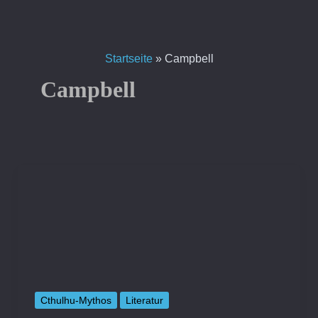
Zum
Inhalt
springen
Startseite
»
Campbell
Campbell
Cthulhu-Mythos
Literatur