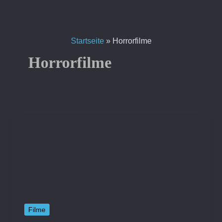
Zum
Inhalt
springen
Startseite
»
Horrorfilme
Horrorfilme
Filme