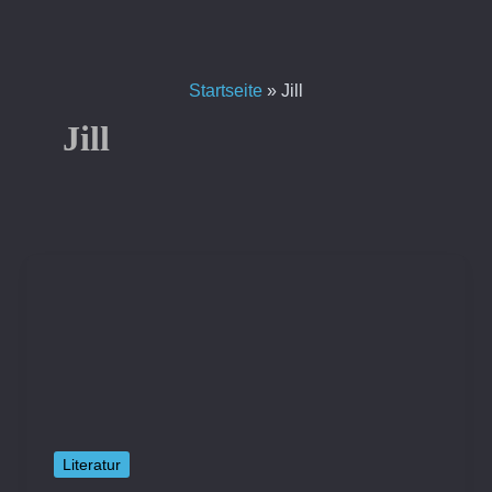
Zum
Inhalt
springen
Startseite
»
Jill
Jill
Literatur