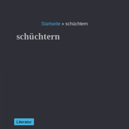
Zum
Inhalt
springen
Startseite
»
schüchtern
schüchtern
Literatur