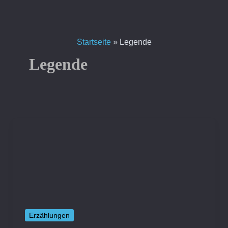
Zum
Inhalt
springen
Startseite
»
Legende
Legende
Erzählungen