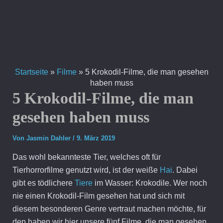
Zum
Inhalt
springen
Startseite
»
Filme
»
5 Krokodil-Filme, die man gesehen
haben muss
5 Krokodil-Filme, die man
gesehen haben muss
Von
Jasmin Dahler
/
9. März 2019
Das wohl bekannteste Tier, welches oft für
Tierhorrorfilme genutzt wird, ist der weiße
Hai
. Dabei
gibt es tödlichere
Tiere
im Wasser: Krokodile. Wer noch
nie einen Krokodil-Film gesehen hat und sich mit
diesem besonderen Genre vertraut machen möchte, für
den haben wir hier unsere fünf Filme, die man gesehen