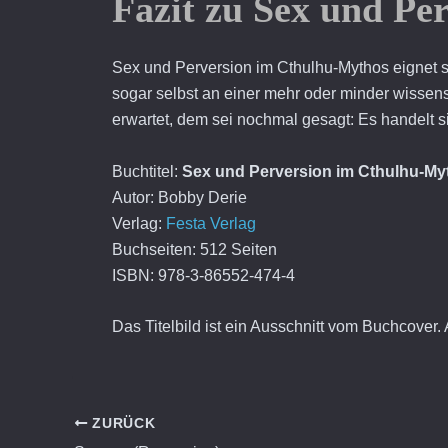
Fazit zu Sex und Pe
Sex und Perversion im Cthulhu-Mythos eignet si
sogar selbst an einer mehr oder minder wissensc
erwartet, dem sei nochmal gesagt: Es handelt si
Buchtitel:
Sex und Perversion im Cthulhu-My
Autor: Bobby Derie
Verlag:
Festa Verlag
Buchseiten: 512 Seiten
ISBN: 978-3-86552-474-4
Das Titelbild ist ein Ausschnitt vom Buchcover.
ZURÜCK