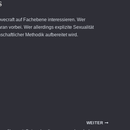
s
ovecraft auf Fachebene interessieren. Wer
an vorbei. Wer allerdings explizite Sexualität
chaftlicher Methodik aufbereitet wird.
WEITER