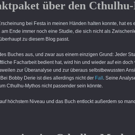
ktpaket über den Cthulhu
Erscheinung bei Festa in meinen Händen halten konnte, hat es e
 es am Ende immer noch eine Studie, die sich nicht als Zwischen
 überhaupt zu diesem Blog passt.
n des Buches aus, und zwar aus einem einzigen Grund: Jeder St
liche Facharbeit bedient hat, wird hin und wieder auf ein doch 
ilen zur Überanalyse und zur überaus selbstbewussten Ansicht
ei Bobby Derie ist dies allerdings nicht der
Fall
. Seine Analy
zum Cthulhu-Mythos nicht passender sein könnte.
r auf höchstem Niveau und das Buch entlockt außerdem so manc