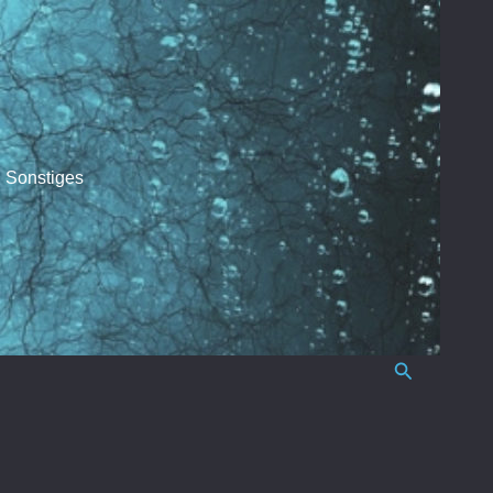
Sonstiges
Suchen