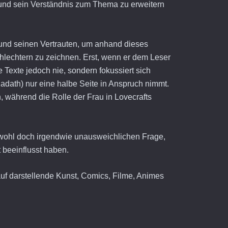
 und sein Verständnis zum Thema zu erweitern
r und seinen Vertrauten, um anhand dieses
hlechtern zu zeichnen. Erst, wenn er dem Leser
 Texte jedoch nie, sondern fokussiert sich
adath) nur eine halbe Seite in Anspruch nimmt.
 während die Rolle der Frau in Lovecrafts
 wohl doch irgendwie unausweichlichen Frage,
t beeinflusst haben.
k auf darstellende Kunst, Comics, Filme, Animes