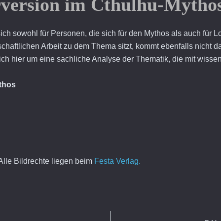
rversion im Cthulhu-Mytho
ch sowohl für Personen, die sich für den Mythos als auch für L
haftlichen Arbeit zu dem Thema sitzt, kommt ebenfalls nicht dar
ch hier um eine sachliche Analyse der Thematik, die mit wissens
thos
 Alle Bildrechte liegen beim
Festa Verlag.