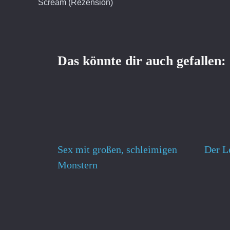
Scream (Rezension)
Das könnte dir auch gefallen:
Sex mit großen, schleimigen
Der L
Monstern