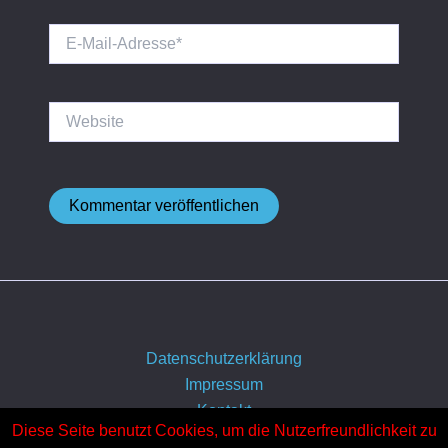
E-
Mail-
Adresse*
Website
Datenschutzerklärung
Impressum
Kontakt
Diese Seite benutzt Cookies, um die Nutzerfreundlichkeit zu
Über uns