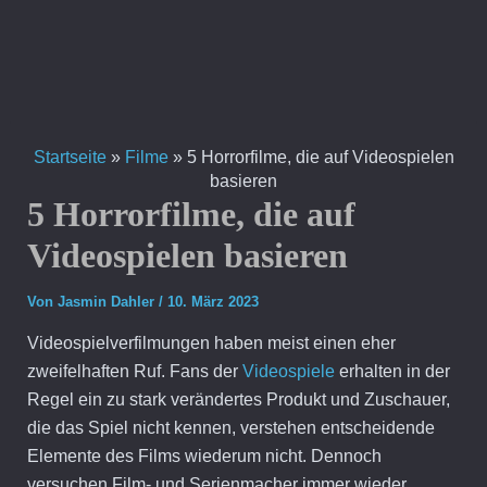
Zum
Inhalt
springen
Startseite
»
Filme
»
5 Horrorfilme, die auf Videospielen
basieren
5 Horrorfilme, die auf
Videospielen basieren
Von
Jasmin Dahler
/
10. März 2023
Videospielverfilmungen haben meist einen eher
zweifelhaften Ruf. Fans der
Videospiele
erhalten in der
Regel ein zu stark verändertes Produkt und Zuschauer,
die das Spiel nicht kennen, verstehen entscheidende
Elemente des Films wiederum nicht. Dennoch
versuchen Film- und Serienmacher immer wieder