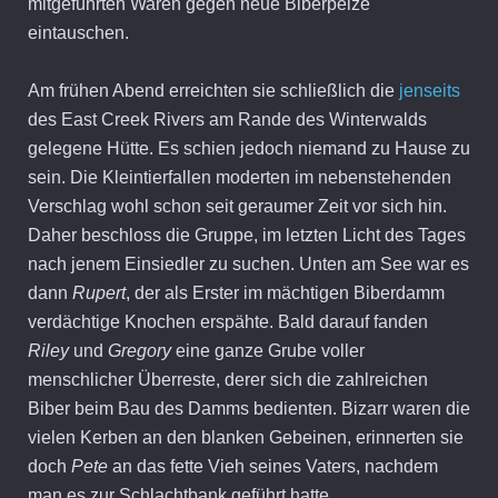
mitgeführten Waren gegen neue Biberpelze
eintauschen.
Am frühen Abend erreichten sie schließlich die
jenseits
des East Creek Rivers am Rande des Winterwalds
gelegene Hütte. Es schien jedoch niemand zu Hause zu
sein. Die Kleintierfallen moderten im nebenstehenden
Verschlag wohl schon seit geraumer Zeit vor sich hin.
Daher beschloss die Gruppe, im letzten Licht des Tages
nach jenem Einsiedler zu suchen. Unten am See war es
dann
Rupert
, der als Erster im mächtigen Biberdamm
verdächtige Knochen erspähte. Bald darauf fanden
Riley
und
Gregory
eine ganze Grube voller
menschlicher Überreste, derer sich die zahlreichen
Biber beim Bau des Damms bedienten. Bizarr waren die
vielen Kerben an den blanken Gebeinen, erinnerten sie
doch
Pete
an das fette Vieh seines Vaters, nachdem
man es zur Schlachtbank geführt hatte.