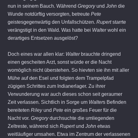
nun in seinem Bauch. Während
Gregory
und
John
die
Wunde notdürftig versorgten, betreute
Pete
geistesgegenwärtig den Unfallschützen.
Rupert
starrte
verängstigt in den Wald. Was hatte bei
Walter
wohl ein
derartiges Entsetzen ausgelöst?
Doch eines war allen klar:
Walter
brauchte dringend
einen gescheiten Arzt, sonst würde er die Nacht
womöglich nicht überstehen. So hievten sie ihn mit aller
Mühe auf den Esel und folgten dem Trampelpfad
zügigen Schrittes zum Indianerlager. Zu ihrer
Verwunderung war auch dieses schon seit geraumer
Zeit verlassen. Sichtlich in Sorge um
Walter
s Befinden
bereiteten
Riley
und
Pete
ein großes Feuer für die
Nacht vor.
Gregory
durchsuchte die umliegenden
Zeltreste, während sich
Rupert
und
John
etwas
weitläufiger umsahen. Etwa im Zentrum der verlassenen