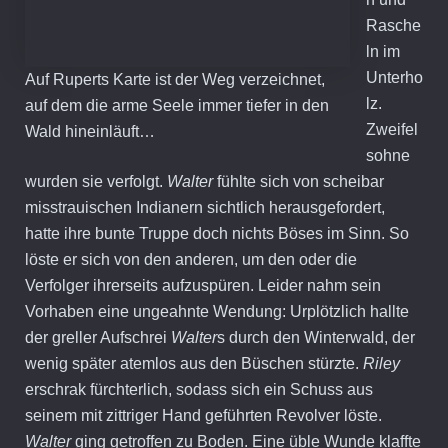
Rasche
ln im
Unterho
Auf Ruperts Karte ist der Weg verzeichnet,
lz.
auf dem die arme Seele immer tiefer in den
Zweifel
Wald hineinläuft…
sohne
wurden sie verfolgt.
Walter
fühlte sich von scheibar
misstrauischen Indianern sichtlich herausgefordert,
hatte ihre bunte Truppe doch nichts Böses im Sinn. So
löste er sich von den anderen, um den oder die
Verfolger ihrerseits aufzuspüren. Leider nahm sein
Vorhaben eine ungeahnte Wendung: Urplötzlich hallte
der greller Aufschrei
Walter
s durch den Winterwald, der
wenig später atemlos aus den Büschen stürzte.
Riley
erschrak fürchterlich, sodass sich ein Schuss aus
seinem mit zittriger Hand geführten Revolver löste.
Walter
ging getroffen zu Boden. Eine üble Wunde klaffte