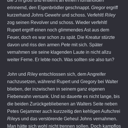
die 3 m groß und entfernt an einen Humanoiden
erinnernd, den Eigenbrödler geschnappt.
Gregor
ergriff
kurzerhand
John
s Gewehr und schoss. Verfehlt!
Riley
zog seinen Revolver und schoss. Wieder verfehlt!
Rupert ergriff einen noch glimmendes Ast aus dem
Feuer, doch es war schon zu spät. Die Kreatur stürzte
davon und riss den armen
Pete
mit sich. Später
vernahmen sie seine klagenden Laute in nicht allzu
weiter Ferne. Er lebte noch. Was sollten sie also tun?
John
und
Riley
entschlossen sich, dem Angreifer
nachzusetzen, während Rupert und Gregory bei Walter
blieben, der inzwischen in seinem ganz eigenen
Fieberwahn versank. Und so dauerte es nicht lange, bis
die beiden Zurückgebliebenen an Walters Seite neben
Petes Gejammer auch kurzzeitig den kehligen Aufschrei
Riley
s und das verstörende Geheul Johns vernahmen.
Man hätte sich wohl nicht trennen sollen. Doch kampflos