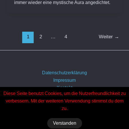
immer wieder eine mystische Aura angedichtet.
1
2
…
4
Weiter
→
Datenschutzerklärung
Impressum
Kontakt
Diese Seite benutzt Cookies, um die Nutzerfreundlichkeit zu
Über uns
verbessern. Mit der weiteren Verwendung stimmst du dem
zu.
Verstanden
Copyright © 2026 Horror-Geschichten.de | Präsentiert von