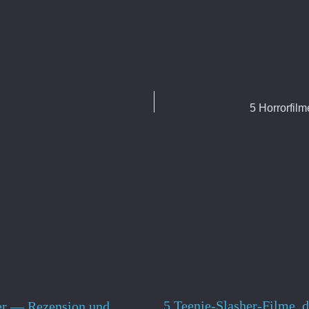
5 Teenie-Slasher-Filme, d
er — Rezension und