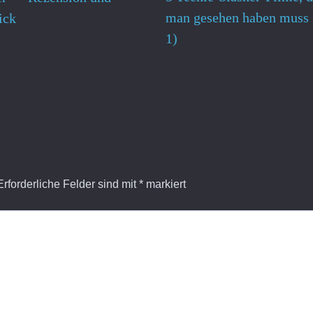
man gesehen haben muss 
ick
1)
Erforderliche Felder sind mit
*
markiert