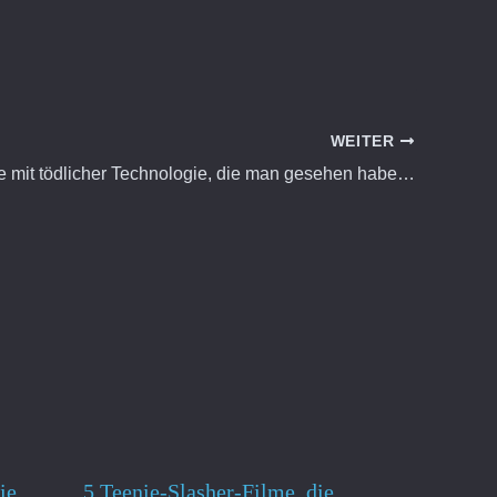
WEITER
5 Horrorfilme mit tödlicher Technologie, die man gesehen haben muss
ie
5 Teenie-Slasher-Filme, die