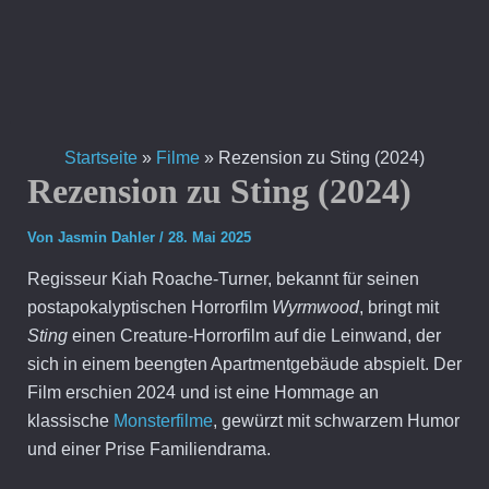
Zum
Inhalt
springen
Startseite
»
Filme
»
Rezension zu Sting (2024)
Rezension zu Sting (2024)
Von
Jasmin Dahler
/
28. Mai 2025
Regisseur Kiah Roache-Turner, bekannt für seinen
postapokalyptischen Horrorfilm
Wyrmwood
, bringt mit
Sting
einen Creature-Horrorfilm auf die Leinwand, der
sich in einem beengten Apartmentgebäude abspielt. Der
Film erschien 2024 und ist eine Hommage an
klassische
Monsterfilme
, gewürzt mit schwarzem Humor
und einer Prise Familiendrama.